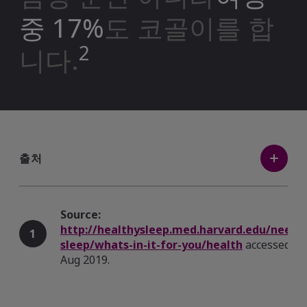
중 17%
도 코골이를 합
2
니다.
출처
Source:
http://healthysleep.med.harvard.edu/need-
1
sleep/whats-in-it-for-you/health
accessed 2
Aug 2019.
Source: