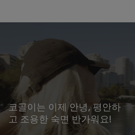
코골이는 이제 안녕, 평안하
고 조용한 숙면 반가워요!