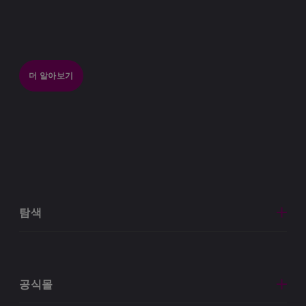
Source:
4
https://www.sahealth.sa.gov.au/wps/wcm/c
accessed 28 June 2019
더 알아보기
Source:
https://www.webmd.com/sleep-
5
disorders/features/10-results-sleep-
loss#1
Source:
6
http://www.habitot.org/hab/newsletter/sle
accessed 6 June 2019
탐색
Source:
7
http://healthysleep.med.harvard.edu/health
in-sleep-with-age
accessed 6 June 2019
공식몰
Source: