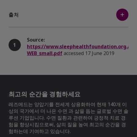
출처
Source:
1
https://www.sleephealthfoundation.org.au/f
WEB_small.pdf
accessed 17 June 2019
Source:
http://healthysleep.med.harvard.edu/need-
2
sleep/whats-in-it-for-you/health
accessed 2
Aug 2019
최고의 순간을 경험하세요
레즈메드는 양압기를 전세계 상용화하여 현재 140개 이
상의 국가에서 더 나은 수면 과 삶을 돕는 글로벌 수면 솔
Source:
3
루션 기업입니다. 수면 질환과 관련하여 긍정적 치료 경
https://www.nhlbi.nih.gov/files/docs/public
험을 향상시킴으로써, 삶의 질을 높여 최고의 순간을 경
accessed 2 Aug 2019
험하는데 기여하고 있습니다.