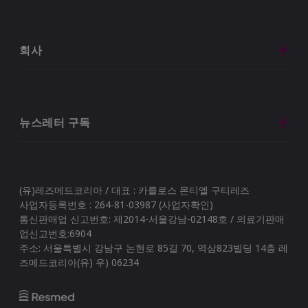
https://www.ninds.nih.gov/Disorders/Patien
8
Caregiver-Education/Understanding-Sleep
accessed 6 June 2019
회사
Source:
Brinkman JE and Sharma S,
9
StatPerls Treasure Island (FL): StatPearls
Publishing; 2019 Jan
뉴스레터 구독
Source:
10
https://www.sleepfoundation.org/articles/s
hygiene
accessed 17 June 2019
(유)레즈메드코리아 / 대표 : 카를로스 몬티엘 구티레즈
사업자등록번호 : 264-81-03987 (사업자확인)
통신판매업 신고번호: 제2014-서울강남-02148호 / 의료기판매
Source:
업신고번호:6904
11
https://www.sleepapnea.org/acid-reflux-
주소: 서울특별시 강남구 논현로 85길 70, 역삼823빌딩 14층 레
gerd-sleep/
accessed 7 Aug 2019.
즈메드코리아(유) 우) 06234
Source:
Peppard et al. Am J Epidemiol.