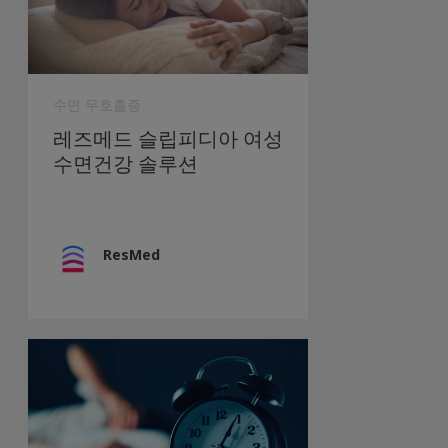
sleepiness#4-10
2019년 6월 27일 확인
http://www.webmd.com/sleep-
6
disorders/sleep-apnea/sleep-apnea
2019
수면 무호흡증
년 6월 27일 확인
레즈메드 슬립피디아 여성
수면건강 솔루션
http://www.webmd.com/sleep-
7
disorders/sleep-apnea/sleep-apnea
ResMed