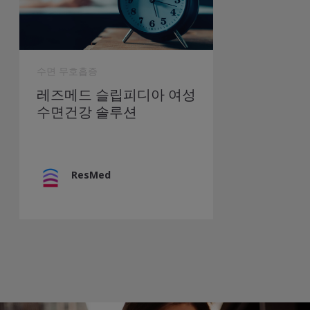
수면 무호흡증
레즈메드 슬립피디아 여성
수면건강 솔루션
ResMed