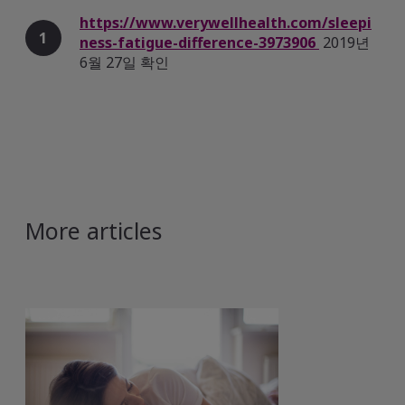
https://www.verywellhealth.com/sleepi
1
ness-fatigue-difference-3973906
2019년
6월 27일 확인
https://www.verywellhealth.com/sleepi
2
ness-fatigue-difference-3973906
https://www.verywellhealth.com/reason
3
s-why-you-feel-sleepy-3014818
2019년 6
More articles
월 27일 확인
https://www.verywellhealth.com/reason
4
s-why-you-feel-sleepy-3014818
https://www.webmd.com/sleep-
5
disorders/sleep-apnea-daytime-