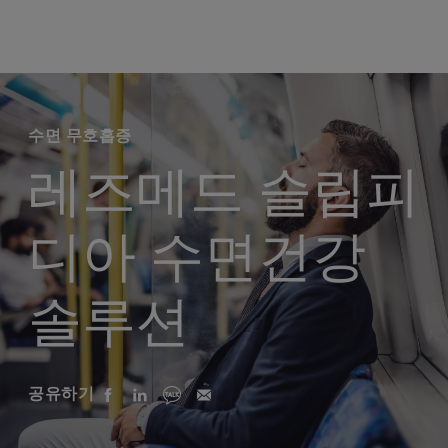
수면 무호흡증
레즈메드 슬립피
디아 수면건강
솔루션
공유하기