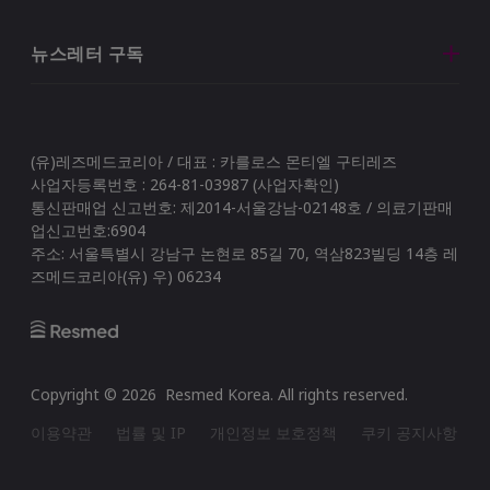
뉴스레터 구독
(유)레즈메드코리아 / 대표 : 카를로스 몬티엘 구티레즈
사업자등록번호 : 264-81-03987 (사업자확인)
통신판매업 신고번호: 제2014-서울강남-02148호 / 의료기판매
업신고번호:6904
주소: 서울특별시 강남구 논현로 85길 70, 역삼823빌딩 14층 레
즈메드코리아(유) 우) 06234
Copyright ©
2026
Resmed Korea
. All rights reserved.
이용약관
법률 및 IP
개인정보 보호정책
쿠키 공지사항