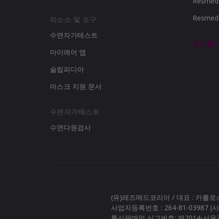
Resme
Resme
리소스 및 도구
수면자가테스트
공식몰
마이에어 앱
슬립피디아
마스크 지원 문서
수면자가테스트
수면다원검사
(유)레즈메드코리아 / 대표 : 카를
사업자등록번호 : 264-81-03987 
통신판매업 신고번호: 제2014-서울강