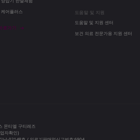
d 양압기 한달체험
d 케어플러스
도움말 및 지원
도움말 및 지원 센터
 바로가기
보건 의료 전문가용 지원 센터
로스 몬티엘 구티레즈
(사업자확인)
남-02148호 / 의료기판매업신고번호:6904