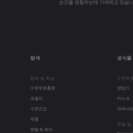
순간을 경험하는데 기여하고 있습니
탐색
공식몰
탐색 및 학습
수면무
수면무호흡증
양압기
코골이
마스크
수면건강
악세서
제품
렌탈 및
렌탈 & 케어