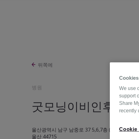
뒤쪽에
Cookies
병원
We use c
support o
굿모닝이비인후과의
Share My 
recently
울산광역시 남구 남중로 37 5,6,7층 (삼산동),
Cookie 
울산 44715