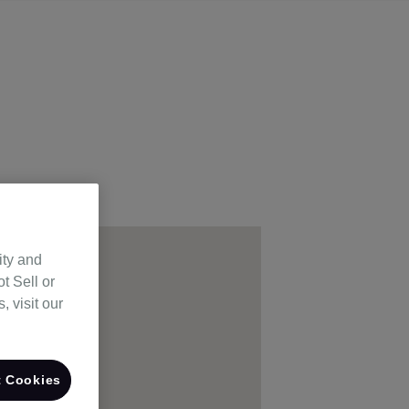
ity and
t Sell or
 visit our
 Cookies