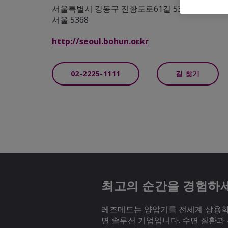
서울특별시 강동구 진황도로61길 53 (둔촌동),
서울 5368
http://seoul.bohun.or.kr
02-2225-1111
길 찾기
최고의 순간을 경험하
레즈메드는 양압기를 전세계 상용화하
면 솔루션 기업입니다. 수면 질환과