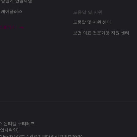
d 양압기 한달체험
d 케어플러스
도움말 및 지원
도움말 및 지원 센터
 바로가기
보건 의료 전문가용 지원 센터
로스 몬티엘 구티레즈
(사업자확인)
남-02148호 / 의료기판매업신고번호:6904