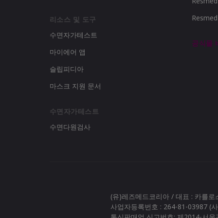
Resme
Resme
리소스 및 도구
수면자가테스트
공식몰
마이에어 앱
슬립피디아
마스크 지원 문서
수면자가테스트
수면다원검사
(유)레즈메드코리아 / 대표 : 카를
사업자등록번호 : 264-81-03987 
통신판매업 신고번호: 제2014-서울강