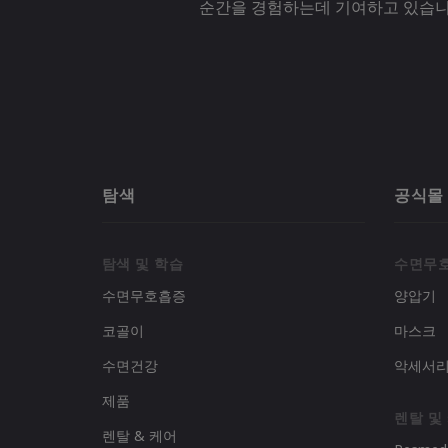
순간을 경험하는데 기여하고 있습니
탐색
공식몰
탐색 및 학습
수면무
수면무호흡증
양압기
코골이
마스크
수면건강
악세서
제품
렌탈 및
렌탈 & 케어