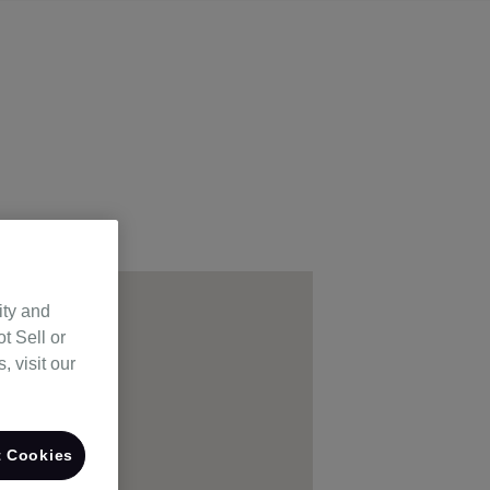
ity and
t Sell or
 visit our
 Cookies