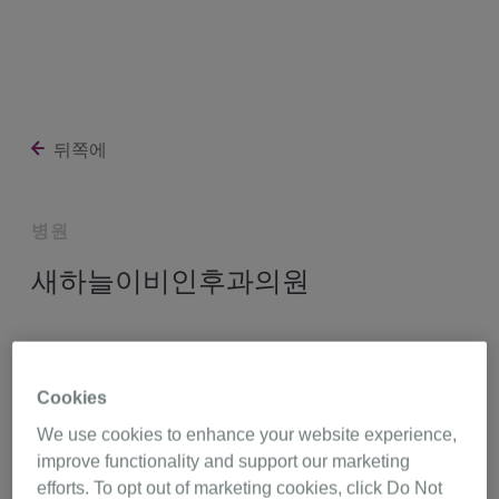
뒤쪽에
병원
새하늘이비인후과의원
서울특별시 노원구 동일로 1548 (상계동),
서울 1674
Cookies
http://www.nskyn.com/
We use cookies to enhance your website experience,
improve functionality and support our marketing
efforts. To opt out of marketing cookies, click Do Not
02-951-9518
길 찾기