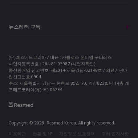
뉴스레터 구독
(유)레즈메드코리아 / 대표 : 카를로스 몬티엘 구티레즈
사업자등록번호 : 264-81-03987 (사업자확인)
통신판매업 신고번호: 제2014-서울강남-02148호 / 의료기판매
업신고번호:6904
주소: 서울특별시 강남구 논현로 85길 70, 역삼823빌딩 14층 레
즈메드코리아(유) 우) 06234
Copyright ©
2026
Resmed Korea
. All rights reserved.
이용약관
법률 및 IP
개인정보 보호정책
쿠키 공지사항