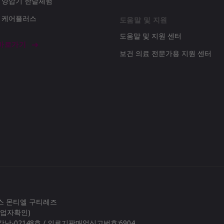
d 양압기 한달체험
d 케어플러스
도움말 및 지원
도움말 및 지원 센터
 바로가기
보건 의료 전문가용 지원 센터
로스 몬티엘 구티레즈
(사업자확인)
남-02148호 / 의료기판매업신고번호:6904