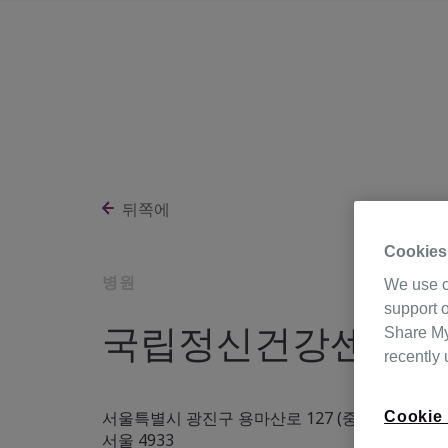
뒤쪽에
Cookies
병원
We use c
support o
국립정신건강센터
Share My 
recently
서울특별시 광진구 용마산로 127 (중곡동, 국립
Cookie 
서울 4933