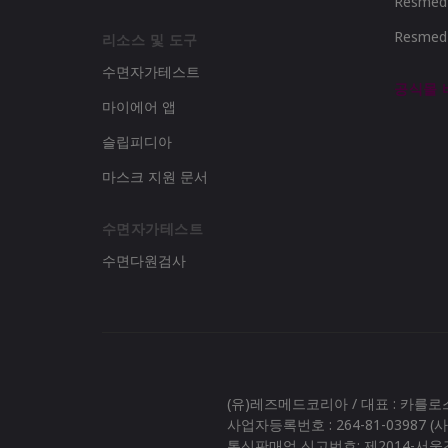
Resme
Resme
리소스 및 도구
수면자가테스트
공식몰
마이에어 앱
슬립피디아
마스크 지원 문서
수면자가테스트
수면다원검사
(유)레즈메드코리아 / 대표 : 카를
사업자등록번호 : 264-81-03987 
통신판매업 신고번호: 제2014-서울강