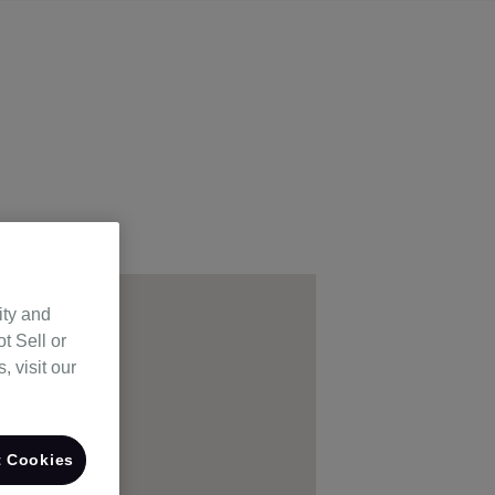
ity and
t Sell or
 visit our
 Cookies