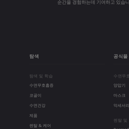
순간을 경험하는데 기여하고 있습니
탐색
공식몰
탐색 및 학습
수면무
수면무호흡증
양압기
코골이
마스크
수면건강
악세서
제품
렌탈 및
렌탈 & 케어