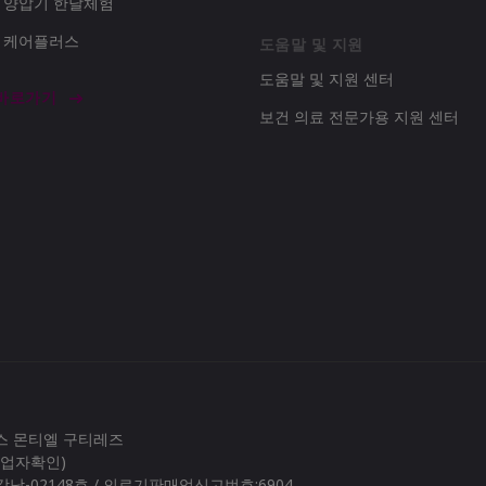
d 양압기 한달체험
d 케어플러스
도움말 및 지원
도움말 및 지원 센터
 바로가기
보건 의료 전문가용 지원 센터
로스 몬티엘 구티레즈
(사업자확인)
남-02148호 / 의료기판매업신고번호:6904