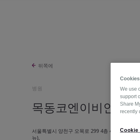
뒤쪽에
Cookies
병원
We use c
support o
목동코엔이비인후과
Share My 
recently
Cookie 
서울특별시 양천구 오목로 299 4층 404호 (목
뉴),