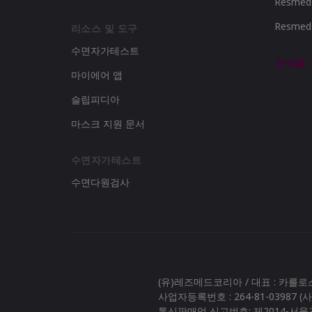
Resme
Resme
리소스 및 도구
수면자가테스트
공식몰
마이에어 앱
슬립피디아
마스크 지원 문서
수면자가테스트
수면다원검사
(유)레즈메드코리아 / 대표 : 카를
사업자등록번호 : 264-81-03987 
통신판매업 신고번호: 제2014-서울강