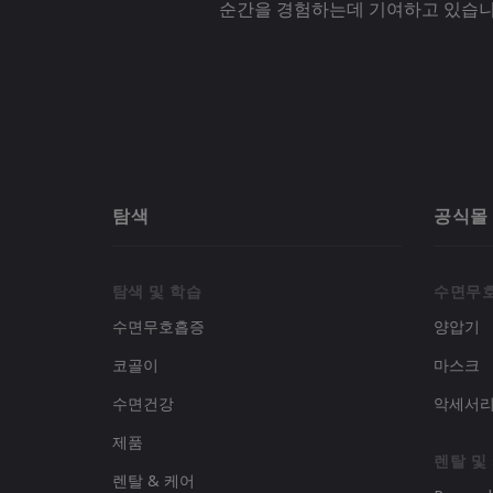
순간을 경험하는데 기여하고 있습니
탐색
공식몰
탐색 및 학습
수면무
수면무호흡증
양압기
코골이
마스크
수면건강
악세서
제품
렌탈 및
렌탈 & 케어