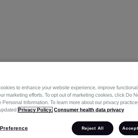
ookies to enhance your website experience, improve functional
ur marketing efforts. To opt out of marketing cookies, click Do No
의원
Personal Information. To learn more about our privacy practices,
 updated
Privacy Policy.
Consumer health data privacy
Preference
Reject All
Accept
동, 트라팰리스웨스턴에비