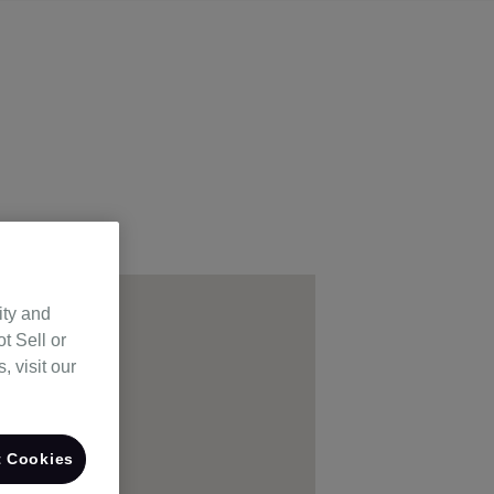
ity and
t Sell or
 visit our
 Cookies