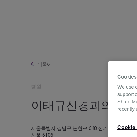
뒤쪽에
Cookies
병원
We use c
support o
이태규신경과의원
Share My 
recently
Cookie 
서울특별시 강남구 논현로 648 선기빌딩 4층 (논현
서울 6106