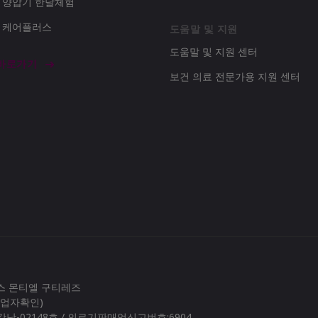
d 양압기 한달체험
d 케어플러스
도움말 및 지원
도움말 및 지원 센터
 바로가기
보건 의료 전문가용 지원 센터
로스 몬티엘 구티레즈
(사업자확인)
남-02148호 / 의료기판매업신고번호:6904