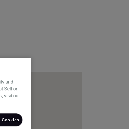
ity and
t Sell or
 visit our
 Cookies