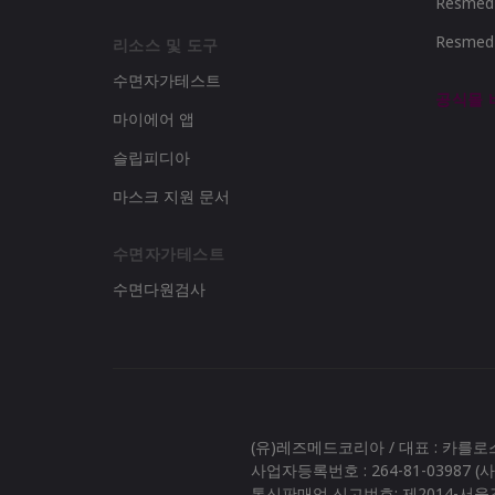
Resme
Resme
리소스 및 도구
수면자가테스트
공식몰
마이에어 앱
슬립피디아
마스크 지원 문서
수면자가테스트
수면다원검사
(유)레즈메드코리아 / 대표 : 카를
사업자등록번호 : 264-81-03987 
통신판매업 신고번호: 제2014-서울강