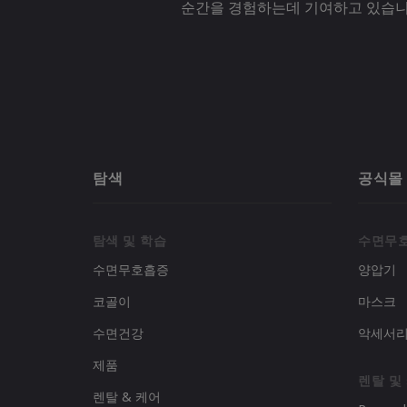
순간을 경험하는데 기여하고 있습니
탐색
공식몰
탐색 및 학습
수면무
수면무호흡증
양압기
코골이
마스크
수면건강
악세서
제품
렌탈 및
렌탈 & 케어