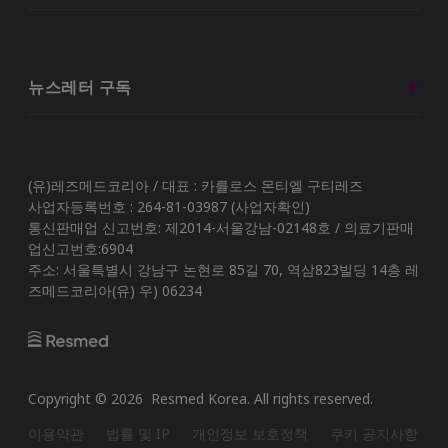
뉴스레터 구독
(유)레즈메드코리아 / 대표 : 카를로스 몬티엘 구티레즈
사업자등록번호 : 264-81-03987 (사업자확인)
통신판매업 신고번호: 제2014-서울강남-02148호 / 의료기판매
업신고번호:6904
주소: 서울특별시 강남구 논현로 85길 70, 역삼823빌딩 14층 레
즈메드코리아(유) 우) 06234
Copyright ©
2026
Resmed Korea
. All rights reserved.
이용약관
법률 및 IP
개인정보 보호정책
쿠키 공지사항