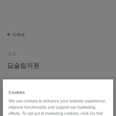
뒤쪽에
병원
딥슬립의원
서울특별시 서초구 반포대로 58 201~210, 230호,
서울 6652
Cookies
http://suum.co.kr
We use cookies to enhance your website experience,
improve functionality and support our marketing
efforts. To opt out of marketing cookies, click Do Not
02-6243-6243
길 찾기