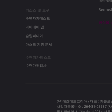
Resme
Resme
리소스 및 도구
수면자가테스트
공식몰
마이에어 앱
슬립피디아
마스크 지원 문서
수면자가테스트
수면다원검사
(유)레즈메드코리아 / 대표 : 카를
사업자등록번호 : 264-81-03987 
통신판매업 신고번호: 제2014-서울강