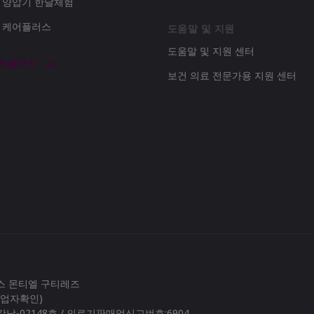
d 양압기 한달체험
d 케어플러스
도움말 및 지원
도움말 및 지원 센터
 바로가기
보건 의료 전문가용 지원 센터
로스 몬티엘 구티레즈
(사업자확인)
남-02148호 / 의료기판매업신고번호:6904