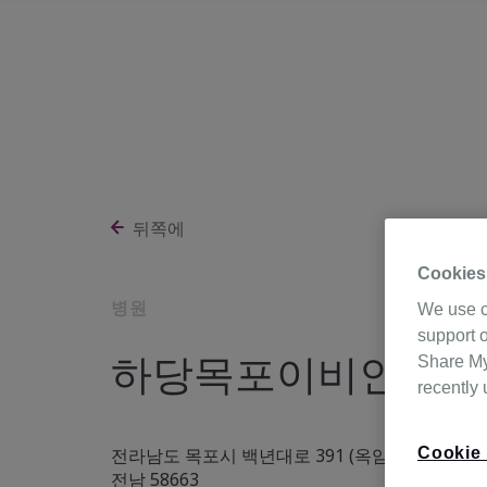
뒤쪽에
Cookies
병원
We use c
support o
하당목포이비인후과
Share My 
recently
Cookie 
전라남도 목포시 백년대로 391 (옥암동),
전남 58663