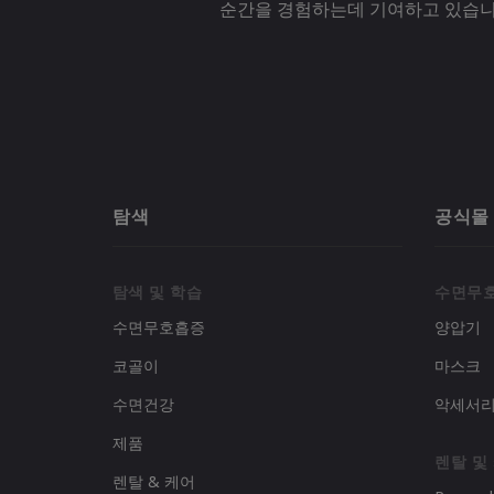
순간을 경험하는데 기여하고 있습니
탐색
공식몰
탐색 및 학습
수면무
수면무호흡증
양압기
코골이
마스크
수면건강
악세서
제품
렌탈 및
렌탈 & 케어