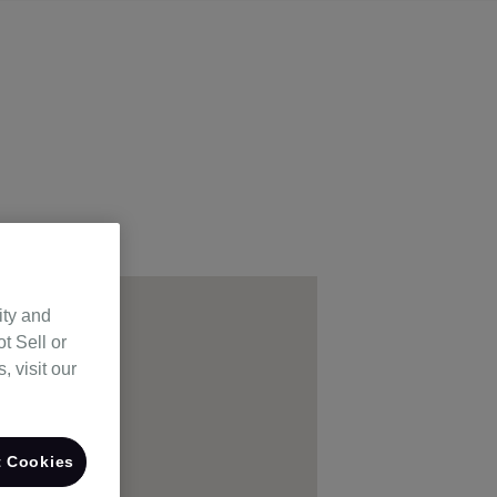
ity and
t Sell or
 visit our
 Cookies