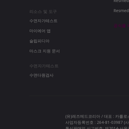
Resme
Resme
리소스 및 도구
수면자가테스트
공식몰
마이에어 앱
슬립피디아
마스크 지원 문서
수면자가테스트
수면다원검사
(유)레즈메드코리아 / 대표 : 카를
사업자등록번호 : 264-81-03987 
통신판매업 신고번호: 제2014-서울강