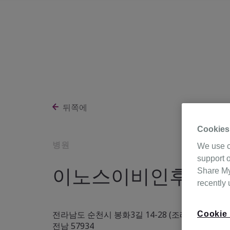
뒤쪽에
Cookies
병원
We use c
support o
이노스이비인후과병
Share My 
recently
전라남도 순천시 봉화3길 14-28 (조례동),
Cookie 
전남 57934