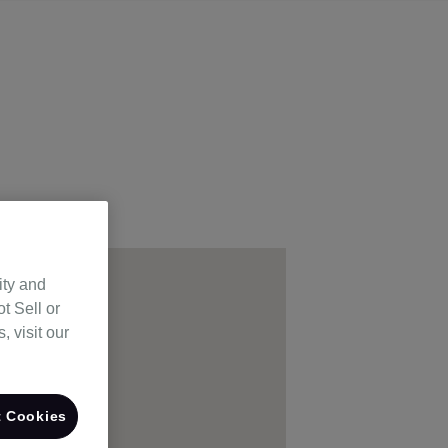
ity and
t Sell or
 visit our
 Cookies