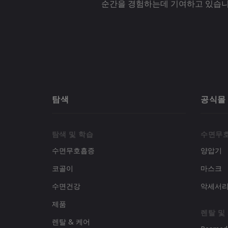
순간을 경험하는데 기여하고 있습니
탐색
공식몰
탐색 및 학습
수면무
수면무호흡증
양압기
코골이
마스크
수면건강
악세서
제품
렌탈 및
렌탈 & 케어