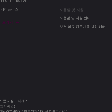
d 양압기 한달체험
d 케어플러스
도움말 및 지원
도움말 및 지원 센터
 바로가기
보건 의료 전문가용 지원 센터
로스 몬티엘 구티레즈
(사업자확인)
남-02148호 / 의료기판매업신고번호:6904