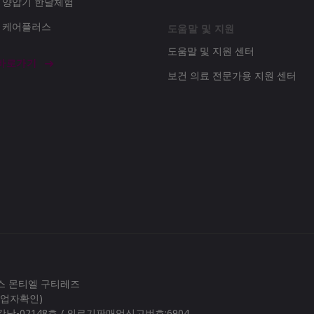
d 양압기 한달체험
d 케어플러스
도움말 및 지원
도움말 및 지원 센터
 바로가기
보건 의료 전문가용 지원 센터
로스 몬티엘 구티레즈
(사업자확인)
남-02148호 / 의료기판매업신고번호:6904