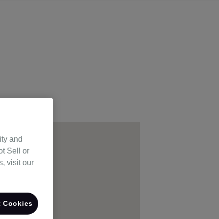
ity and
t Sell or
 visit our
 Cookies