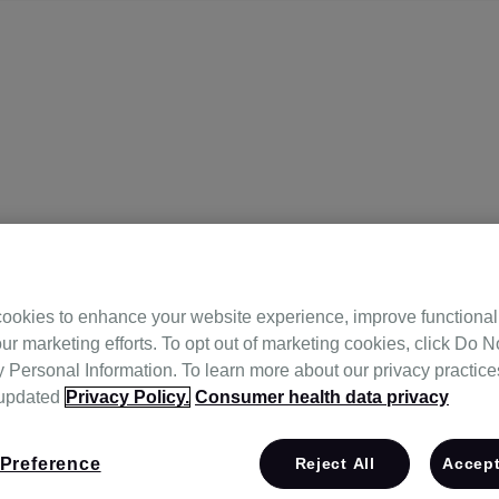
ookies to enhance your website experience, improve functional
ur marketing efforts. To opt out of marketing cookies, click Do No
과의원
Personal Information. To learn more about our privacy practices,
 updated
Privacy Policy.
Consumer health data privacy
Preference
Reject All
Accept
303,501호 (작전동),