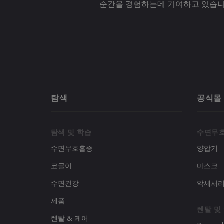
순간을 경험하는데 기여하고 있습니
탐색
공식몰
탐색 및 학습
수면무
수면무호흡증
양압기
코골이
마스크
수면건강
악세서
제품
렌탈 및
렌탈 & 케어