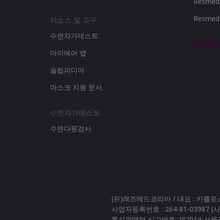
Resme
Resme
리소스 및 도구
수면자가테스트
공식몰
마이에어 앱
슬립피디아
마스크 지원 문서
수면자가테스트
수면다원검사
(유)레즈메드코리아 / 대표 : 카를
사업자등록번호 : 264-81-03987 
통신판매업 신고번호: 제2014-서울강