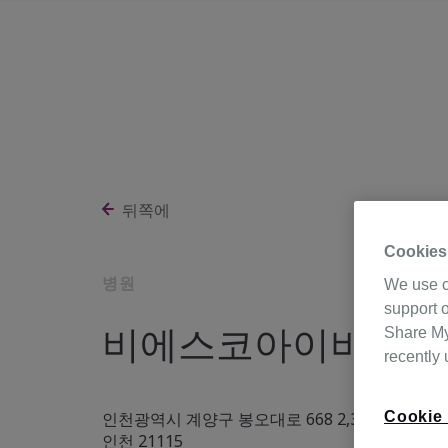
뒤쪽에
Cookies
병원
We use c
support o
비에스코아이비인후
Share My 
recently
Cookie 
인천광역시 계양구 봉오대로 668 2,3,5층 201,202,
인천 21115