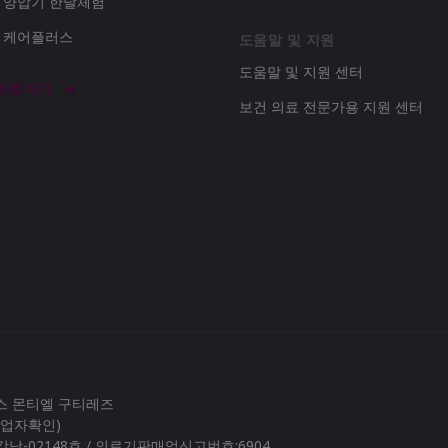
d 양압기 한달체험
d 케어플러스
도움말 및 지원
도움말 및 지원 센터
 바로가기
보건 의료 전문가용 지원 센터
로스 몬티엘 구티레즈
(사업자확인)
남-02148호 / 의료기판매업신고번호:6904