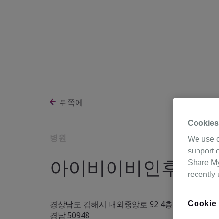
뒤쪽에
Cookies
병원
We use c
support o
아이비이비인후과의
Share My 
recently
경상남도 김해시 내외중앙로 92 4층 (내동),
Cookie 
경남 50948