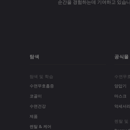
순간을 경험하는데 기여하고 있습니
탐색
공식몰
탐색 및 학습
수면무
수면무호흡증
양압기
코골이
마스크
수면건강
악세서
제품
렌탈 및
렌탈 & 케어