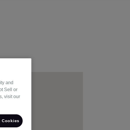
ity and
t Sell or
 visit our
 Cookies