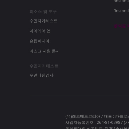
Resme
Resme
리소스 및 도구
수면자가테스트
공식몰
마이에어 앱
슬립피디아
마스크 지원 문서
수면자가테스트
수면다원검사
(유)레즈메드코리아 / 대표 : 카를
사업자등록번호 : 264-81-03987 
통신판매업 신고번호: 제2014-서울강