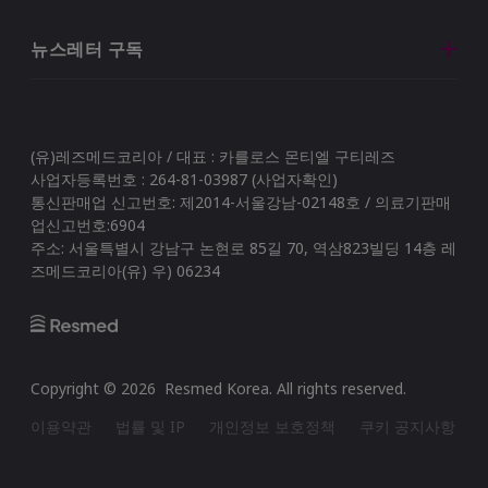
뉴스레터 구독
(유)레즈메드코리아 / 대표 : 카를로스 몬티엘 구티레즈
사업자등록번호 : 264-81-03987 (사업자확인)
통신판매업 신고번호: 제2014-서울강남-02148호 / 의료기판매
업신고번호:6904
주소: 서울특별시 강남구 논현로 85길 70, 역삼823빌딩 14층 레
즈메드코리아(유) 우) 06234
Copyright ©
2026
Resmed Korea
. All rights reserved.
이용약관
법률 및 IP
개인정보 보호정책
쿠키 공지사항