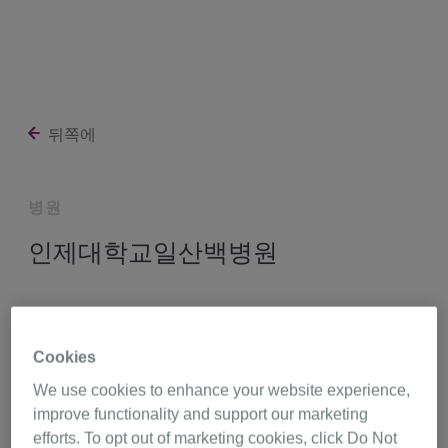
뒤쪽에
병원
인제대학교일산백병원
경기도 고양시 일산서구 주화로 170 (대화동),
경기도 10380
Cookies
http://www.paik.ac.kr/ilsan/
We use cookies to enhance your website experience,
improve functionality and support our marketing
efforts. To opt out of marketing cookies, click Do Not
031-910-7114
길 찾기