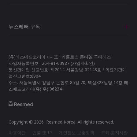
뉴스레터 구독
(유)레즈메드코리아 / 대표 : 카를로스 몬티엘 구티레즈
사업자등록번호 : 264-81-03987 (사업자확인)
통신판매업 신고번호: 제2014-서울강남-02148호 / 의료기판매
업신고번호:6904
주소: 서울특별시 강남구 논현로 85길 70, 역삼823빌딩 14층 레
즈메드코리아(유) 우) 06234
Copyright ©
2026
Resmed Korea
. All rights reserved.
이용약관
법률 및 IP
개인정보 보호정책
쿠키 공지사항