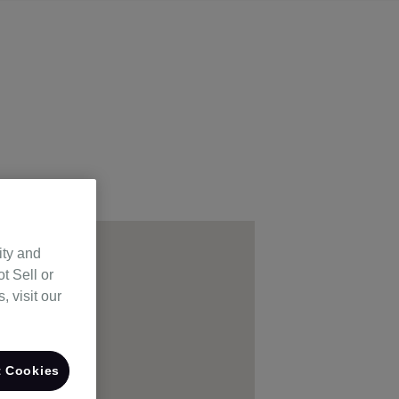
ity and
t Sell or
 visit our
 Cookies