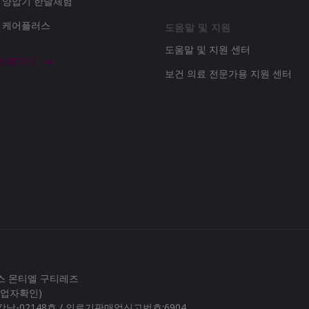
d 양압기 한달체험
d 케어플러스
도움말 및 지원
도움말 및 지원 센터
 바로가기
보건 의료 전문가용 지원 센터
로스 몬티엘 구티레즈
(사업자확인)
남-02148호 / 의료기판매업신고번호:6904