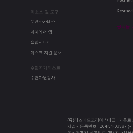
Resme
Resme
리소스 및 도구
수면자가테스트
공식몰
마이에어 앱
슬립피디아
마스크 지원 문서
수면자가테스트
수면다원검사
(유)레즈메드코리아 / 대표 : 카를
사업자등록번호 : 264-81-03987 
통신판매업 신고번호: 제2014-서울강