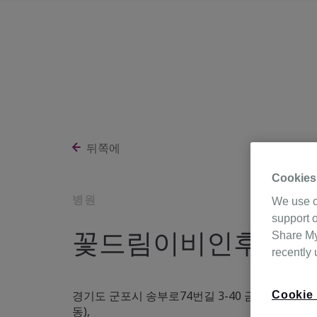
뒤쪽에
Cookies
병원
We use c
support o
꽃드림이비인후과의
Share My 
recently
경기도 군포시 송부로74번길 3-40 금강프라자 204,
Cookie 
동),