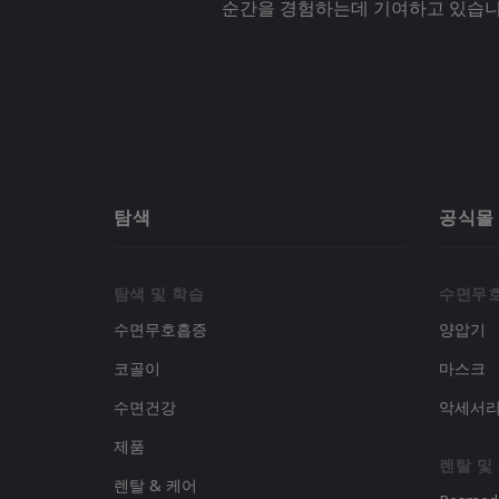
순간을 경험하는데 기여하고 있습니
탐색
공식몰
탐색 및 학습
수면무
수면무호흡증
양압기
코골이
마스크
수면건강
악세서
제품
렌탈 및
렌탈 & 케어