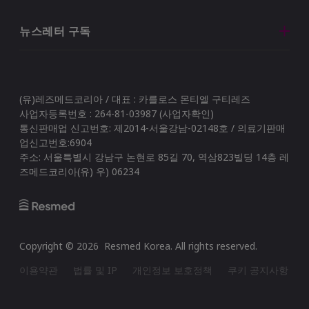
뉴스레터 구독
(유)레즈메드코리아 / 대표 : 카를로스 몬티엘 구티레즈
사업자등록번호 : 264-81-03987 (사업자확인)
통신판매업 신고번호: 제2014-서울강남-02148호 / 의료기판매
업신고번호:6904
주소: 서울특별시 강남구 논현로 85길 70, 역삼823빌딩 14층 레
즈메드코리아(유) 우) 06234
Copyright ©
2026
Resmed Korea
. All rights reserved.
이용약관
법률 및 IP
개인정보 보호정책
쿠키 공지사항