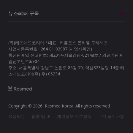
뉴스레터 구독
(유)레즈메드코리아 / 대표 : 카를로스 몬티엘 구티레즈
사업자등록번호 : 264-81-03987 (사업자확인)
통신판매업 신고번호: 제2014-서울강남-02148호 / 의료기판매
업신고번호:6904
주소: 서울특별시 강남구 논현로 85길 70, 역삼823빌딩 14층 레
즈메드코리아(유) 우) 06234
Copyright ©
2026
Resmed Korea
. All rights reserved.
이용약관
법률 및 IP
개인정보 보호정책
쿠키 공지사항