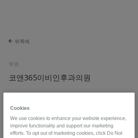
뒤쪽에
병원
코앤365이비인후과의원
경기도 양주시 고읍남로 10 302, 303호,
경기도 11492
Cookies
We use cookies to enhance your website experience,
031-845-8200
길 찾기
improve functionality and support our marketing
efforts. To opt out of marketing cookies, click Do Not