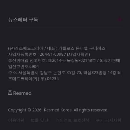
뉴스레터 구독
(유)레즈메드코리아 / 대표 : 카를로스 몬티엘 구티레즈
사업자등록번호 : 264-81-03987 (사업자확인)
통신판매업 신고번호: 제2014-서울강남-02148호 / 의료기판매
업신고번호:6904
주소: 서울특별시 강남구 논현로 85길 70, 역삼823빌딩 14층 레
즈메드코리아(유) 우) 06234
Copyright ©
2026
Resmed Korea
. All rights reserved.
이용약관
법률 및 IP
개인정보 보호정책
쿠키 공지사항