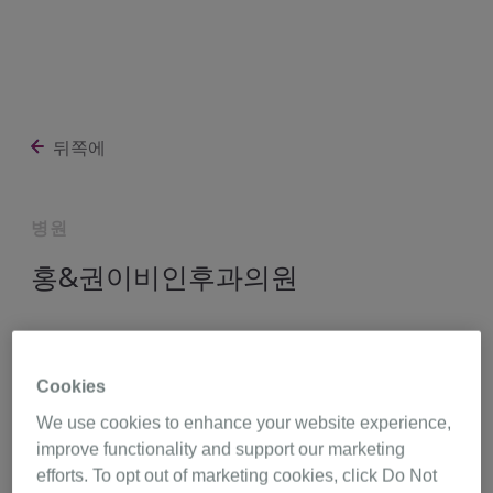
뒤쪽에
병원
홍&권이비인후과의원
강원도 원주시 중앙로 105,
강원도 26428
Cookies
We use cookies to enhance your website experience,
033-735-7707
길 찾기
improve functionality and support our marketing
efforts. To opt out of marketing cookies, click Do Not