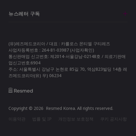
뉴스레터 구독
(유)레즈메드코리아 / 대표 : 카를로스 몬티엘 구티레즈
사업자등록번호 : 264-81-03987 (사업자확인)
통신판매업 신고번호: 제2014-서울강남-02148호 / 의료기판매
업신고번호:6904
주소: 서울특별시 강남구 논현로 85길 70, 역삼823빌딩 14층 레
즈메드코리아(유) 우) 06234
Copyright ©
2026
Resmed Korea
. All rights reserved.
이용약관
법률 및 IP
개인정보 보호정책
쿠키 공지사항