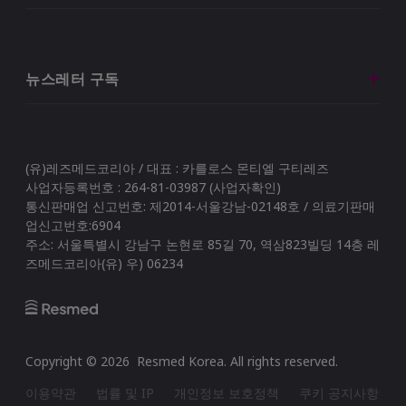
뉴스레터 구독
(유)레즈메드코리아 / 대표 : 카를로스 몬티엘 구티레즈
사업자등록번호 : 264-81-03987 (사업자확인)
통신판매업 신고번호: 제2014-서울강남-02148호 / 의료기판매
업신고번호:6904
주소: 서울특별시 강남구 논현로 85길 70, 역삼823빌딩 14층 레
즈메드코리아(유) 우) 06234
Copyright ©
2026
Resmed Korea
. All rights reserved.
이용약관
법률 및 IP
개인정보 보호정책
쿠키 공지사항