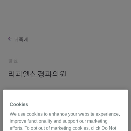
뒤쪽에
병원
라파엘신경과의원
대전광역시 서구 둔산남로 107 9층 (둔산동),
대전 35241
Cookies
http://www.iraphael.co.kr
We use cookies to enhance your website experience,
improve functionality and support our marketing
efforts. To opt out of marketing cookies, click Do Not
042-488-8204
길 찾기