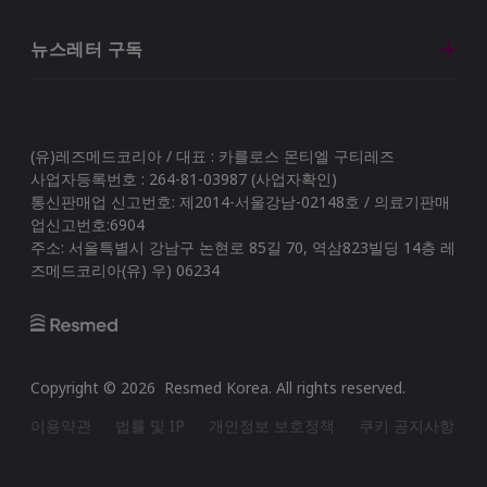
뉴스레터 구독
(유)레즈메드코리아 / 대표 : 카를로스 몬티엘 구티레즈
사업자등록번호 : 264-81-03987 (사업자확인)
통신판매업 신고번호: 제2014-서울강남-02148호 / 의료기판매
업신고번호:6904
주소: 서울특별시 강남구 논현로 85길 70, 역삼823빌딩 14층 레
즈메드코리아(유) 우) 06234
Copyright ©
2026
Resmed Korea
. All rights reserved.
이용약관
법률 및 IP
개인정보 보호정책
쿠키 공지사항