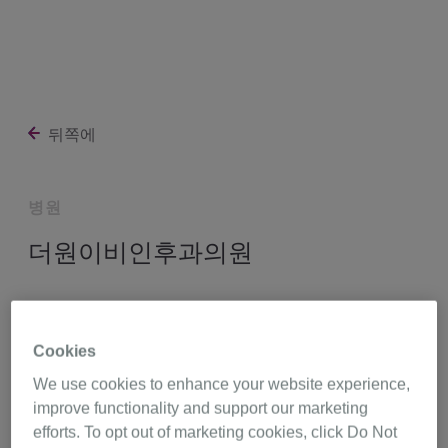
뒤쪽에
병원
더원이비인후과의원
대구광역시 수성구 수성로 218 4~6층 (중동),
대구 42151
Cookies
We use cookies to enhance your website experience,
053-716-1811
길 찾기
improve functionality and support our marketing
efforts. To opt out of marketing cookies, click Do Not