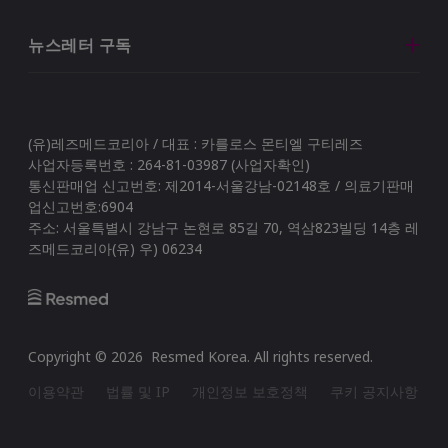
뉴스레터 구독
(유)레즈메드코리아 / 대표 : 카를로스 몬티엘 구티레즈
사업자등록번호 : 264-81-03987 (사업자확인)
통신판매업 신고번호: 제2014-서울강남-02148호 / 의료기판매
업신고번호:6904
주소: 서울특별시 강남구 논현로 85길 70, 역삼823빌딩 14층 레
즈메드코리아(유) 우) 06234
Copyright ©
2026
Resmed Korea
. All rights reserved.
이용약관
법률 및 IP
개인정보 보호정책
쿠키 공지사항