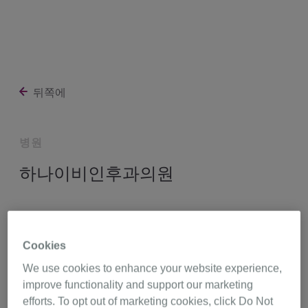
뒤쪽에
병원
하나이비인후과의원
충청북도 청주시 청원구 상당로 291 (내덕동),
충북 28479
Cookies
http://www.hanacj.com/entCh/
We use cookies to enhance your website experience,
improve functionality and support our marketing
efforts. To opt out of marketing cookies, click Do Not
043-254-5075
길 찾기