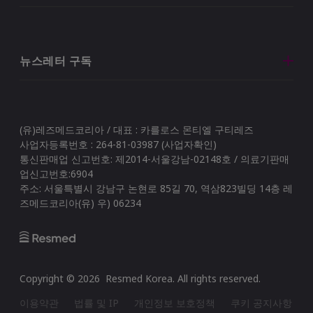
뉴스레터 구독
(유)레즈메드코리아 / 대표 : 카를로스 몬티엘 구티레즈
사업자등록번호 : 264-81-03987 (사업자확인)
통신판매업 신고번호: 제2014-서울강남-02148호 / 의료기판매
업신고번호:6904
주소: 서울특별시 강남구 논현로 85길 70, 역삼823빌딩 14층 레
즈메드코리아(유) 우) 06234
Copyright ©
2026
Resmed Korea
. All rights reserved.
이용약관
법률 및 IP
개인정보 보호정책
쿠키 공지사항