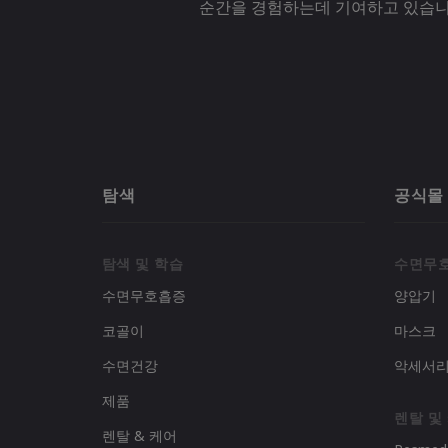
순간을 경험하는데 기여하고 있습니
탐색
공식몰
탐색 및 학습
수면무
수면무호흡증
양압기
코골이
마스크
수면건강
악세서
제품
렌탈 및
렌탈 & 케어