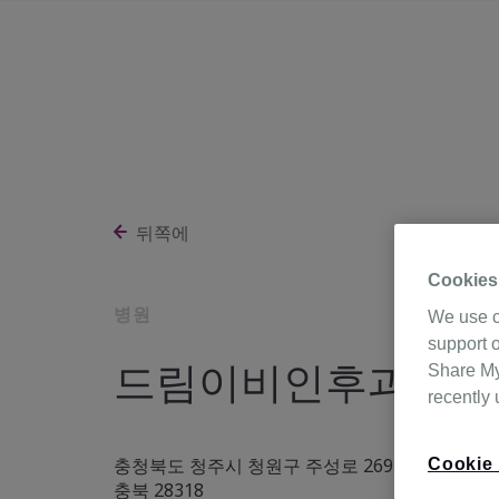
뒤쪽에
Cookies
병원
We use c
support o
드림이비인후과의원
Share My 
recently
충청북도 청주시 청원구 주성로 269 미래빌딩 3층 3
Cookie 
충북 28318