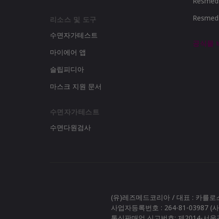
Resme
Resme
리소스 및 도구
수면자가테스트
공식몰
마이에어 앱
슬립피디아
마스크 지원 문서
수면자가테스트
수면다원검사
(유)레즈메드코리아 / 대표 : 카를
사업자등록번호 : 264-81-03987 
통신판매업 신고번호: 제2014-서울강