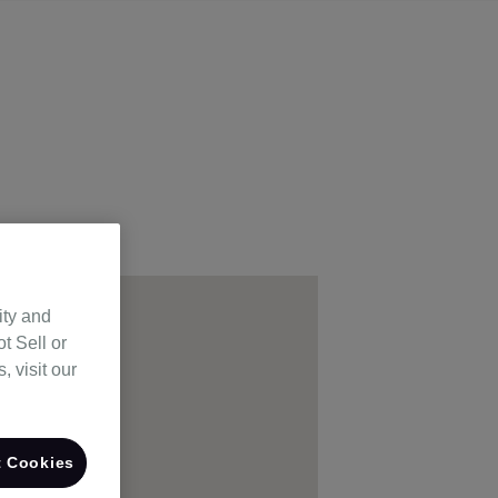
ity and
t Sell or
 visit our
 Cookies