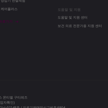
d 양압기 한달체험
d 케어플러스
도움말 및 지원
도움말 및 지원 센터
 바로가기
보건 의료 전문가용 지원 센터
로스 몬티엘 구티레즈
(사업자확인)
남-02148호 / 의료기판매업신고번호:6904